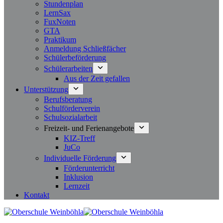
Stundenplan
LernSax
FuxNoten
GTA
Praktikum
Anmeldung Schließfächer
Schülerbeförderung
Schülerarbeiten
Aus der Zeit gefallen
Unterstützung
Berufsberatung
Schulförderverein
Schulsozialarbeit
Freizeit- und Ferienangebote
KIZ-Treff
JuCo
Individuelle Förderung
Förderunterricht
Inklusion
Lernzeit
Kontakt