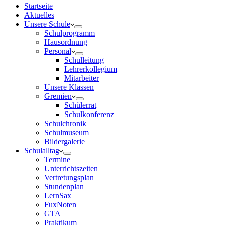
Startseite
Aktuelles
Unsere Schule
Schulprogramm
Hausordnung
Personal
Schulleitung
Lehrerkollegium
Mitarbeiter
Unsere Klassen
Gremien
Schülerrat
Schulkonferenz
Schulchronik
Schulmuseum
Bildergalerie
Schulalltag
Termine
Unterrichtszeiten
Vertretungsplan
Stundenplan
LernSax
FuxNoten
GTA
Praktikum