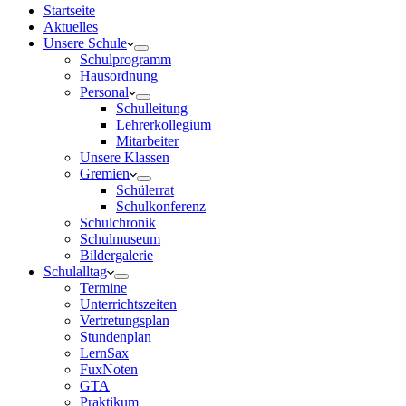
Startseite
Aktuelles
Unsere Schule
Schulprogramm
Hausordnung
Personal
Schulleitung
Lehrerkollegium
Mitarbeiter
Unsere Klassen
Gremien
Schülerrat
Schulkonferenz
Schulchronik
Schulmuseum
Bildergalerie
Schulalltag
Termine
Unterrichtszeiten
Vertretungsplan
Stundenplan
LernSax
FuxNoten
GTA
Praktikum