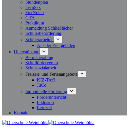
Stundenplan
LernSax
FuxNoten
GTA
Praktikum
Anmeldung Schließfächer
Schülerbeförderung
Schülerarbeiten
Aus der Zeit gefallen
Unterstützung
Berufsberatung
Schulförderverein
Schulsozialarbeit
Freizeit- und Ferienangebote
KIZ-Treff
JuCo
Individuelle Förderung
Förderunterricht
Inklusion
Lernzeit
Kontakt