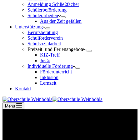
Anmeldung Schließfächer
Schülerbeförderung
Schülerarbeiten
Aus der Zeit gefallen
Unterstützung
Berufsberatung
Schulförderverein
Schulsozialarbeit
Freizeit- und Ferienangebote
KIZ-Treff
JuCo
Individuelle Förderung
Förderunterricht
Inklusion
Lernzeit
Kontakt
Menu