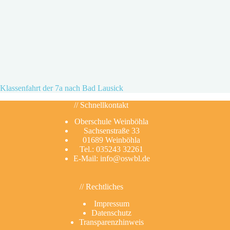
Klassenfahrt der 7a nach Bad Lausick
// Schnellkontakt
Oberschule Weinböhla
Sachsenstraße 33
01689 Weinböhla
Tel.: 035243 32261
E-Mail: info@oswbl.de
// Rechtliches
Impressum
Datenschutz
Transparenzhinweis